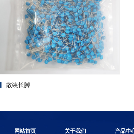
散装长脚
网站首页
关于我们
产品中