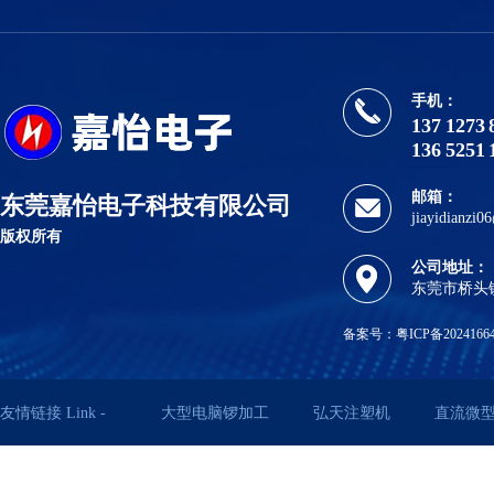
手机：
137 1273 
136 5251 
邮箱：
东莞嘉怡电子科技有限公司
jiayidianzi
版权所有
公司地址：
东莞市桥头镇
备案号：
粤ICP备2024166
友情链接 Link -
大型电脑锣加工
弘天注塑机
直流微